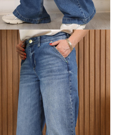
40 Be
Ürün 
42 Be
Ürün 
44Bed
Ürün 