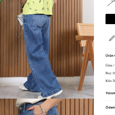
4
Ürün Ö
Ürün /
Boy:1
Kilo:5
Yorum
Ürün L
Geniş
Ödeme
Rahat 