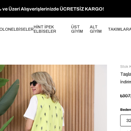
 ve Üzeri Alışverişlerinizde ÜCRETSİZ KARGO!
HİNT İPEK
ÜST
ALT
OLON
ELBİSELER
TAKIMLAR
ELBİSELER
GİYİM
GİYİM
Stok 
Taşl
İndiri
₺907
Beden
3