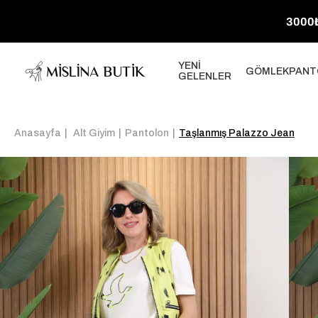
3000₺
YENİ
GÖMLEK
PANT
GELENLER
Anasayfa
Alt Giyim
Pantolon
Taşlanmış Palazzo Jean