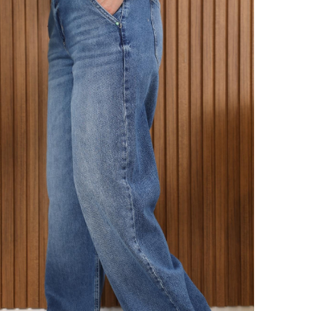
Model 
38 Be
Ürün B
Ürün 
32 Be
Ürün 
34 Be
Ürün 
36 Be
Ürün 