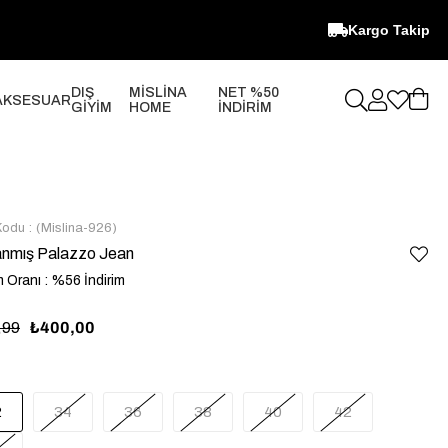
Kargo Takip
DIŞ
MİSLİNA
NET %50
AKSESUAR
GİYİM
HOME
İNDİRİM
Kodu
(Mislina-926)
anmış Palazzo Jean
m Oranı
:
%
56
İndirim
,99
₺400,00
2
34
36
38
40
42