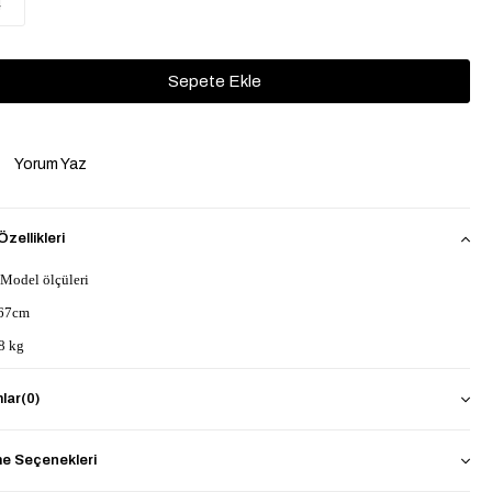
4
Yorum Yaz
zellikleri
 Model ölçüleri
67cm
8 kg
lar
(0)
ikralı Değildir
 Kesim
 Seçenekleri
Kalıp