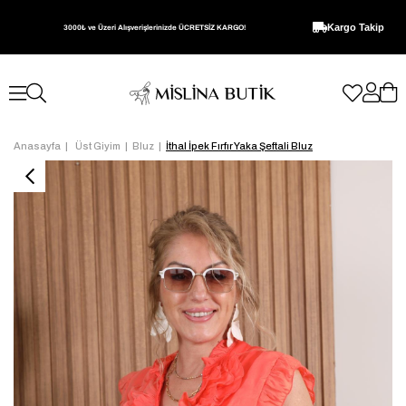
Kargo Takip
3000₺ ve Üzeri Alışverişlerinizde ÜCRETSİZ KARGO!
Anasayfa
Üst Giyim
Bluz
İthal İpek Fırfır Yaka Şeftali Bluz