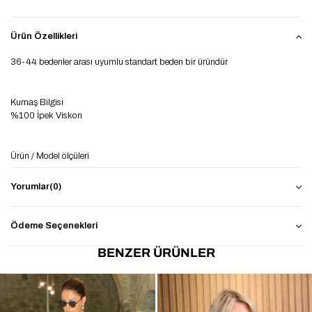
Ürün Özellikleri
36-44 bedenler arası uyumlu standart beden bir üründür
Kumaş Bilgisi
%100 İpek Viskon
Ürün / Model ölçüleri
Boy:167 cm
Yorumlar
(0)
Kilo:57 kg
Ödeme Seçenekleri
BENZER ÜRÜNLER
Ürün boy: 69 cm
Ürün göğüs:116 cm