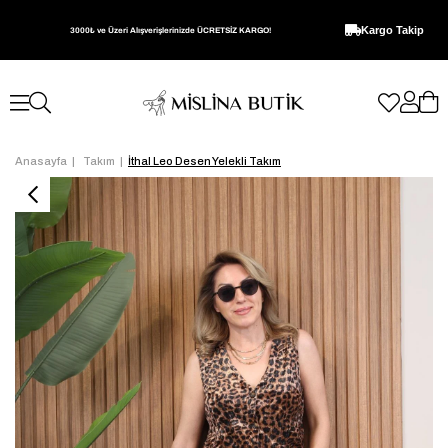
Kargo Takip
3000₺ ve Üzeri Alışverişlerinizde ÜCRETSİZ KARGO!
Anasayfa
Takım
İthal Leo Desen Yelekli Takım