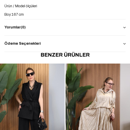
Ürün / Model ölçüleri
Boy:167 cm
Kilo:57 kg
Yorumlar
(0)
Ödeme Seçenekleri
Üst Ürün boy: 41 cm
BENZER ÜRÜNLER
Ürün göğüs:100 cm
Pantolon Ürün Bel:120cm
Ürün Basen:140cm
Ürün Boy:102cm