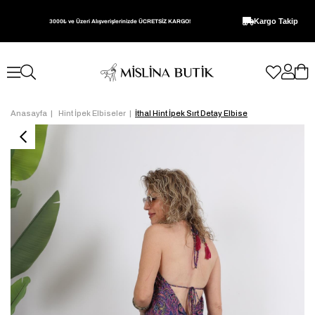
Kargo Takip
3000₺ ve Üzeri Alışverişlerinizde ÜCRETSİZ KARGO!
Anasayfa
Hint İpek Elbiseler
İthal Hint İpek Sırt Detay Elbise