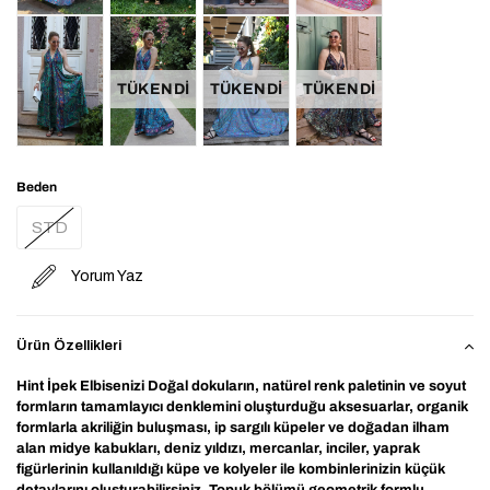
TÜKENDI
TÜKENDI
TÜKENDI
Beden
STD
Yorum Yaz
Ürün Özellikleri
Hint İpek Elbisenizi Doğal dokuların, natürel renk paletinin ve soyut
formların tamamlayıcı denklemini oluşturduğu aksesuarlar, organik
formlarla akriliğin buluşması, ip sargılı küpeler ve doğadan ilham
alan midye kabukları, deniz yıldızı, mercanlar, inciler, yaprak
figürlerinin kullanıldığı küpe ve kolyeler ile kombinlerinizin küçük
detaylarını oluşturabilirsiniz. Topuk bölümü geometrik formlu