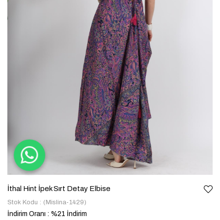
İthal Hint İpek Sırt Detay Elbise
Stok Kodu
(Mislina-1429)
İndirim Oranı
:
%
21
İndirim