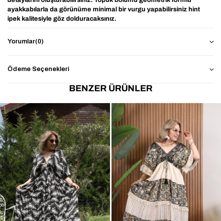
ayakkabılarla da görünüme minimal bir vurgu yapabilirsiniz hint
ipek kalitesiyle göz dolduracaksınız.
Ürün detayları
Yorumlar
(0)
36 ve 42 bedene kadar uygundur
Kumaş bilgisi :
Ödeme Seçenekleri
Hint İpek
BENZER ÜRÜNLER
Ürün / Model ölçüleri
Boy:167 cm
Kilo:58 kg
Ürün Boy: 190 cm
Ürün Göğüs: 100 cm
Sırt Yırtmaç Derinliği Omuzdan İtibaren 53cm dir