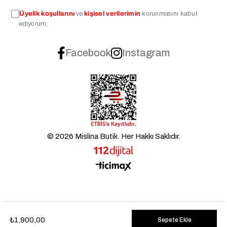
Üyelik koşullarını
ve
kişisel verilerimin
korunmasını kabul
ediyorum.
Facebook
Instagram
© 2026 Mislina Butik. Her Hakkı Saklıdır.
₺1.900,00