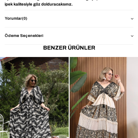
ipek kalitesiyle göz dolduracaksınız.
Ürün detayları
Yorumlar
(0)
36 ve 42 bedene kadar uygundur
Kumaş bilgisi :
Ödeme Seçenekleri
Hint İpek
BENZER ÜRÜNLER
Ürün / Model ölçüleri
Boy:167 cm
Kilo:58 kg
Ürün Boy: 190 cm
Ürün Göğüs: 100 cm
Sırt Yırtmaç Derinliği Omuzdan İtibaren 53cm dir