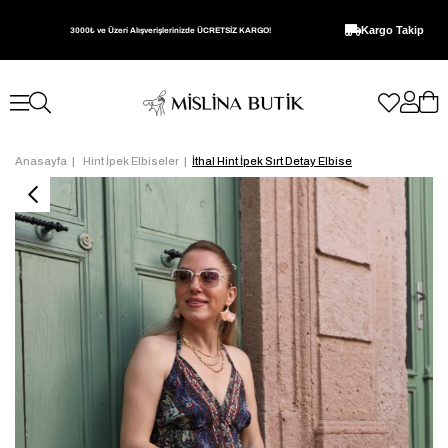
Kargo Takip
3000₺ ve Üzeri Alışverişlerinizde ÜCRETSİZ KARGO!
Anasayfa
Hint İpek Elbiseler
İthal Hint İpek Sırt Detay Elbise