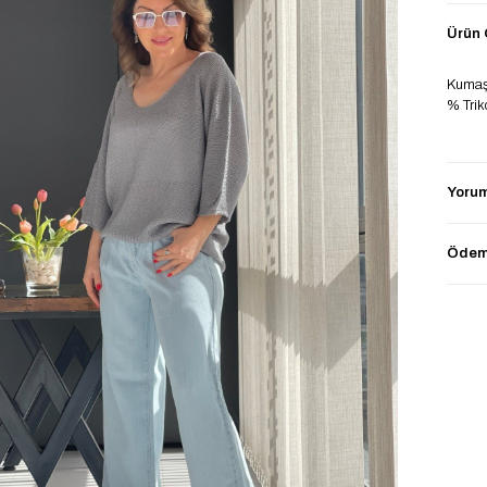
Ürün Ö
Kumaş 
% Tri
Ürün /
Yorum
Boy:1
Kilo:5
Ödeme
36-44 
Ürün 
Ürün 
​​​​​​​Ür