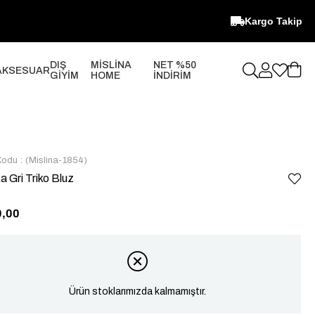
Kargo Takip
DIŞ
MİSLİNA
NET %50
AKSESUAR
GİYİM
HOME
İNDİRİM
Kodu
(Mislina-1854)
a Gri Triko Bluz
0,00
Ürün stoklarımızda kalmamıştır.