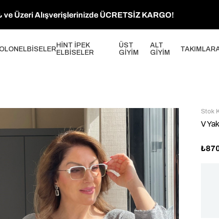
 ve Üzeri Alışverişlerinizde ÜCRETSİZ KARGO!
HİNT İPEK
ÜST
ALT
OLON
ELBİSELER
TAKIMLAR
ELBİSELER
GİYİM
GİYİM
Stok 
V Yak
₺87