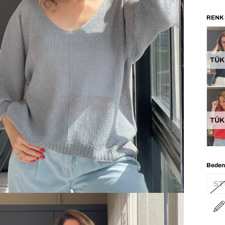
TÜK
TÜK
Beden
ST