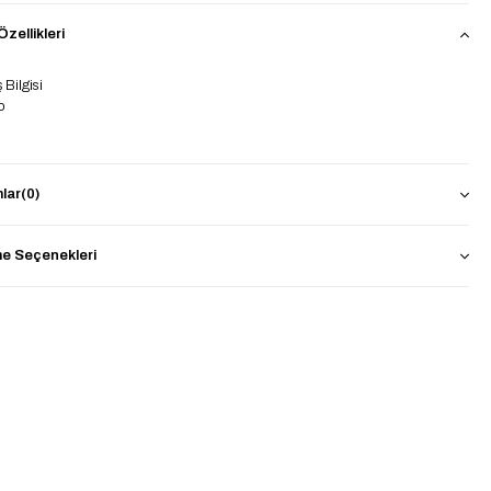
zellikleri
Bilgisi
ko
 Model ölçüleri
lar
(0)
67 cm
6 kg
 Seçenekleri
bedenler arası uyumlu standart beden bir üründür
boy: 70 cm
göğüs: 136 cm
ün kol : 47 cm