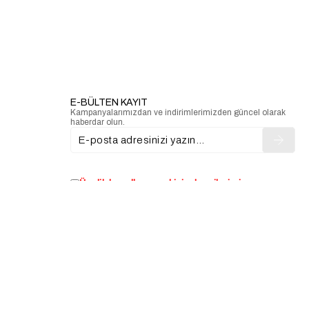
E-BÜLTEN KAYIT
Kampanyalarımızdan ve indirimlerimizden güncel olarak
haberdar olun.
Üyelik koşullarını
ve
kişisel verilerimin
korunmasını kabul ediyorum.