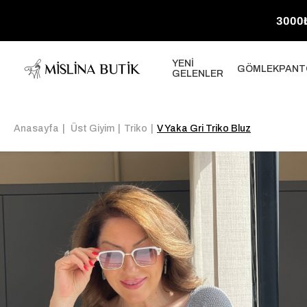
3000₺
YENİ
GÖMLEK
PANT
GELENLER
Anasayfa
Üst Giyim
Triko
V Yaka Gri Triko Bluz