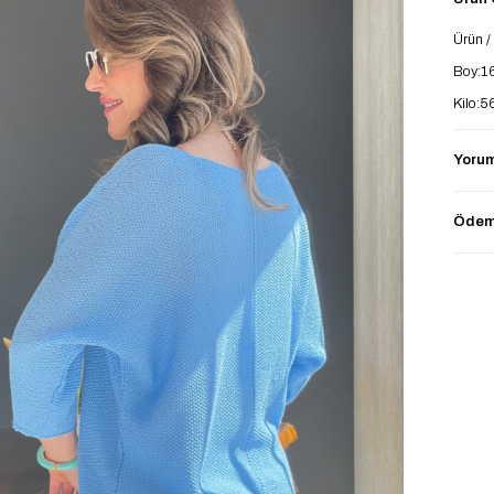
Ürün /
Boy:1
Kilo:5
Yorum
36-44 
Ürün 
Ödeme
Ürün 
Ürün k