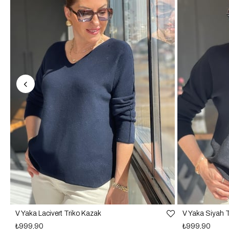
V Yaka Lacivert Triko Kazak
V Yaka Siyah 
₺999,90
₺999,90