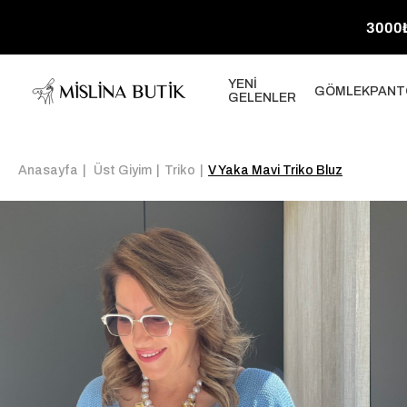
3000₺
YENİ
GÖMLEK
PANT
GELENLER
Anasayfa
Üst Giyim
Triko
V Yaka Mavi Triko Bluz