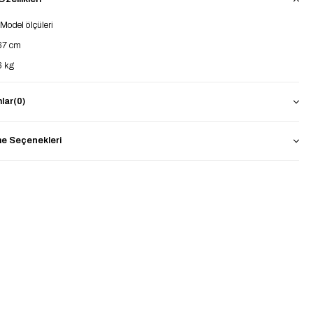
 Model ölçüleri
67 cm
6 kg
lar
(0)
bedenler arası uyumlu standart beden bir üründür
boy: 70 cm
 Seçenekleri
göğüs: 136 cm
ol : 47 cm