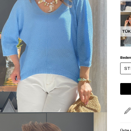
TÜK
Beden
ST
Ürün Ö