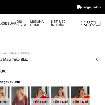
Kargo Takip
DIŞ
MİSLİNA
NET %50
AKSESUAR
GİYİM
HOME
İNDİRİM
Kodu
(Mislina-1854)
a Mavi Triko Bluz
0,00
ENDI
TÜKENDI
TÜKENDI
TÜKENDI