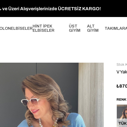
 ve Üzeri Alışverişlerinizde ÜCRETSİZ KARGO!
HİNT İPEK
ÜST
ALT
OLON
ELBİSELER
TAKIMLAR
ELBİSELER
GİYİM
GİYİM
Stok 
V Yak
₺87
TÜK