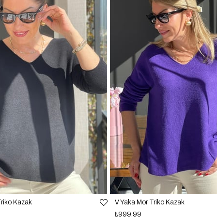
Triko Kazak
V Yaka Mor Triko Kazak
₺999,99