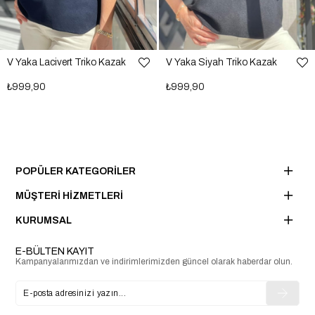
V Yaka Lacivert Triko Kazak
V Yaka Siyah Triko Kazak
₺999,90
₺999,90
POPÜLER KATEGORİLER
MÜŞTERİ HİZMETLERİ
KURUMSAL
E-BÜLTEN KAYIT
Kampanyalarımızdan ve indirimlerimizden güncel olarak haberdar olun.