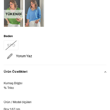
TÜKENDI
Beden
STD
Yorum Yaz
Ürün Özellikleri
Kumaş Bilgisi
% Triko
Ürün / Model ölçüleri
Boy:167 cm