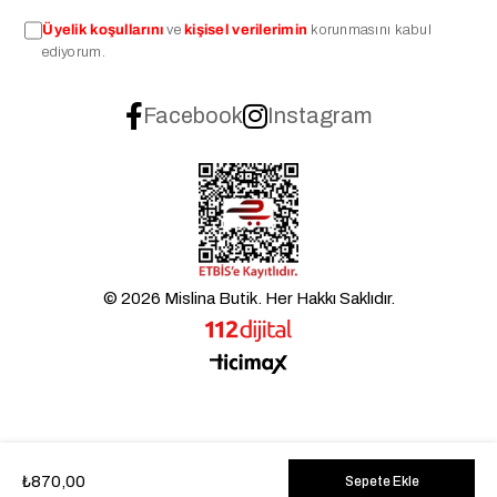
Üyelik koşullarını
ve
kişisel verilerimin
korunmasını kabul
ediyorum.
Facebook
Instagram
© 2026 Mislina Butik. Her Hakkı Saklıdır.
₺870,00