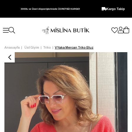
Kargo Takip
3000₺ ve Üzeri Alışverişlerinizde ÜCRETSİZ KARGO!
Anasayfa
Üst Giyim
Triko
V Yaka Mercan Triko Bluz