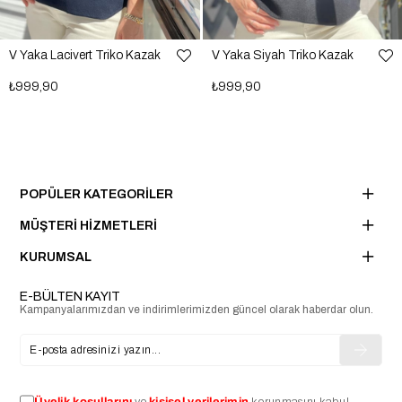
V Yaka Lacivert Triko Kazak
V Yaka Siyah Triko Kazak
₺999,90
₺999,90
POPÜLER KATEGORİLER
MÜŞTERİ HİZMETLERİ
KURUMSAL
E-BÜLTEN KAYIT
Kampanyalarımızdan ve indirimlerimizden güncel olarak haberdar olun.
Üyelik koşullarını
ve
kişisel verilerimin
korunmasını kabul