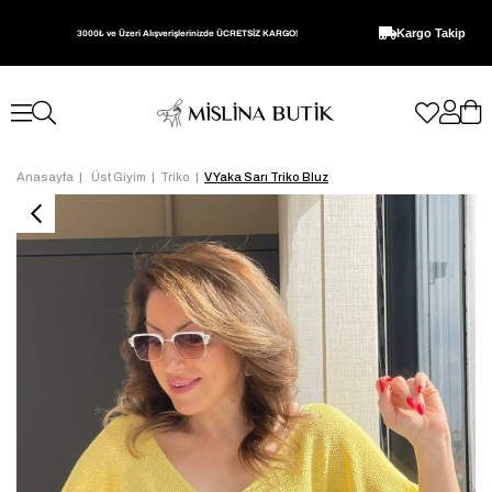
Kargo Takip
3000₺ ve Üzeri Alışverişlerinizde ÜCRETSİZ KARGO!
Anasayfa
Üst Giyim
Triko
V Yaka Sarı Triko Bluz